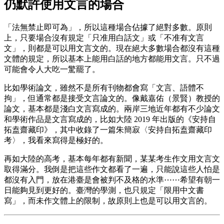
仍默許使用文言的場合
「法無禁止即可為」，所以這種場合佔據了絕對多數。原則
上，只要場合沒有規定「只准用白話文」或「不准有文言
文」，則都是可以用文言文的。現在絕大多數場合都沒有這種
文體的規定，所以基本上能用白話的地方都能用文言。只不過
可能會令人大吃一驚罷了。
比如學術論文，雖然不是所有刊物都會寫「文言、語體不
拘」，但通常都是接受文言論文的。像戴嘉佑（景賢）教授的
論文，基本都是淺白文言寫成的。兩岸三地近年都有不少論文
和學術作品是文言寫成的，比如大陸 2019 年出版的《安持自
拓盍齋藏印》，其中收錄了一篇朱簡寂〈安持自拓盍齋藏印
考〉，我看來寫得是極好的。
再如大陸的高考，基本每年都有新聞，某某考生作文用文言文
取得滿分。我倒是把這些作文都看了一遍，只能說這些人怕是
都沒有入門，放在港臺是會被判不及格的水準⋯⋯希望有朝一
日能夠見到更好的。臺灣的學測，也只規定「限用中文書
寫」，而未作文體上的限制，故原則上也是可以用文言的。