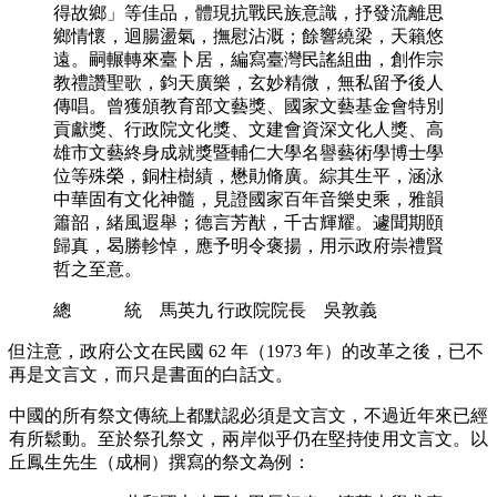
得故鄉」等佳品，體現抗戰民族意識，抒發流離思
鄉情懷，迴腸盪氣，撫慰沾溉；餘響繞梁，天籟悠
遠。嗣輾轉來臺卜居，編寫臺灣民謠組曲，創作宗
教禮讚聖歌，鈞天廣樂，玄妙精微，無私留予後人
傳唱。曾獲頒教育部文藝獎、國家文藝基金會特別
貢獻獎、行政院文化獎、文建會資深文化人獎、高
雄市文藝終身成就獎暨輔仁大學名譽藝術學博士學
位等殊榮，銅柱樹績，懋勛脩廣。綜其生平，涵泳
中華固有文化神髓，見證國家百年音樂史乘，雅韻
簫韶，緒風遐舉；德言芳猷，千古輝耀。遽聞期頤
歸真，曷勝軫悼，應予明令褒揚，用示政府崇禮賢
哲之至意。
總 統 馬英九 行政院院長 吳敦義
但注意，政府公文在民國 62 年（1973 年）的改革之後，已不
再是文言文，而只是書面的白話文。
中國的所有祭文傳統上都默認必須是文言文，不過近年來已經
有所鬆動。至於祭孔祭文，兩岸似乎仍在堅持使用文言文。以
丘鳳生先生（成桐）撰寫的祭文為例：