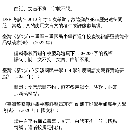
白話、文言不拘，字數不限。
DSE 考試在 2012 年才首次舉辦，故這顯然並非歷史遺留問
題。當然，真的使用文言文的考生或許寥寥無幾。
臺灣《新北市三重區三重國民小學百週年校慶祝福語暨藝能作
品徵稿辦法》（2022 年）：
請就學校百週年校慶為題寫下 150~200 字的祝福
語句，詩、文不拘，文言、白話不限。
臺灣《新北市立安溪國民中學 114 學年度國語文競賽實施要
點》（2025 年）：
體裁：文言語體不拘，但不得用韻文、詩歌，必須
加新式標點。
《臺灣警察專科學校專科警員班第 39 期正期學生組新生入學
考試》（2020 年）國文科：
請由左至右橫式書寫，文言、白話不拘，並加標點
符號，違者按規定扣分。