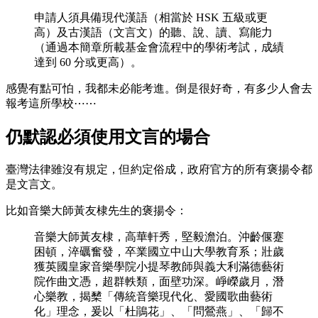
申請人須具備現代漢語（相當於 HSK 五級或更
高）及古漢語（文言文）的聽、說、讀、寫能力
（通過本簡章所載基金會流程中的學術考試，成績
達到 60 分或更高）。
感覺有點可怕，我都未必能考進。倒是很好奇，有多少人會去
報考這所學校⋯⋯
仍默認必須使用文言的場合
臺灣法律雖沒有規定，但約定俗成，政府官方的所有褒揚令都
是文言文。
比如音樂大師黃友棣先生的褒揚令：
音樂大師黃友棣，高華軒秀，堅毅澹泊。沖齡偃蹇
困頓，淬礪奮發，卒業國立中山大學教育系；壯歲
獲英國皇家音樂學院小提琴教師與義大利滿德藝術
院作曲文憑，超群軼類，面壁功深。崢嶸歲月，潛
心樂教，揭櫫「傳統音樂現代化、愛國歌曲藝術
化」理念，爰以「杜鵑花」、「問鶯燕」、「歸不