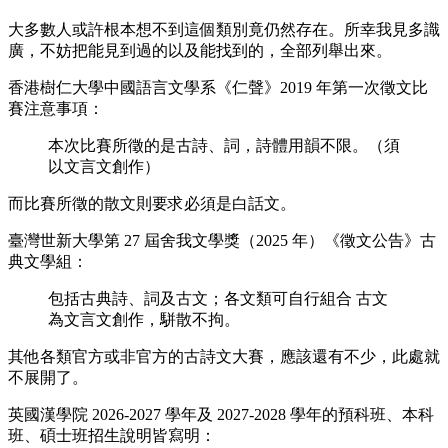
大多數人或許根本想不到這個類別竟仍然存在。所幸我見多識
廣，不妨把能見到過的以及能找到的，全部列舉出來。
香港樹仁大學中國語言文學系《仁聲》2019 年第一次徵文比
賽注意事項：
本次比賽所徵的是古詩、詞，詩體用韻不限。（須
以文言文創作）
而比賽所徵的散文則要求必須是白話文。
臺灣世新大學第 27 屆舍我文學獎（2025 年）《徵文公告》古
典文學組：
包括古典詩、詞及古文；各文類可自行組合 古文
為文言文創作，駢散不拘。
其他各類官方或非官方的古詩文大賽，應該還有不少，此處就
不展開了。
英國漢學院 2026-2027 學年及 2027-2028 學年的預科班、本科
班、碩士班招生說明皆寫明：