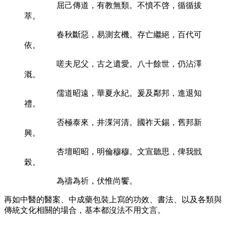
屈己傳道，有教無類。不憤不啓，循循拔
萃。
春秋斷惡，易測玄機。存亡繼絕，百代可
依。
嗟夫尼父，古之遺愛。八十餘世，仍沾澤
溉。
儒道昭遠，華夏永紀。爰及鄰邦，進退知
禮。
否極泰來，井渫河清。國祚天錫，舊邦新
興。
杏壇昭昭，明倫穆穆。文宣聽思，俾我戩
榖。
為禱為祈，伏惟尚饗。
再如中醫的醫案、中成藥包裝上寫的功效、書法、以及各類與
傳統文化相關的場合，基本都沒法不用文言。