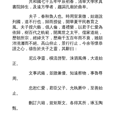
共和國七十五年甲辰初春，清華大學求真
書院師生，及遠方學者，趨謁孔廟於曲阜。
夫子，春秋魯人也。時周室衰微，始遊說
列國，道不行也，歸而授徒，開華夏平民教育之
風。夫子授六藝，倡人倫，遵禮樂，以君子仁愛為
依歸，樹百代之軌範，開萬世之太平。儒家道統，
歷朝所宗，經緯天下，歷兩千五百年而不衰，雖顛
沛澆灕而不絕。高山仰止，景行行止，今余等懷恭
謹之心，禱告於夫子之靈，其辭曰：
尼丘孕靈，橫流啓聖。洙泗風傳，大道始
正。
文事武備，並贍兼優。知遠察物，事魯尊
周。
忠恕仁愛，君臣父子。允執厥中，至善始
止。
刪訂六籍，規矩斯文。各得其所，琢玉陶
甄。