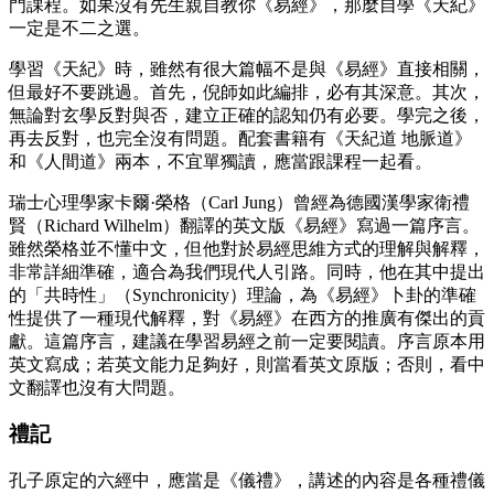
門課程。如果沒有先生親自教你《易經》，那麼自學《天紀》
一定是不二之選。
學習《天紀》時，雖然有很大篇幅不是與《易經》直接相關，
但最好不要跳過。首先，倪師如此編排，必有其深意。其次，
無論對玄學反對與否，建立正確的認知仍有必要。學完之後，
再去反對，也完全沒有問題。配套書籍有《天紀道 地脈道》
和《人間道》兩本，不宜單獨讀，應當跟課程一起看。
瑞士心理學家卡爾·榮格（Carl Jung）曾經為德國漢學家衛禮
賢（Richard Wilhelm）翻譯的英文版《易經》寫過一篇序言。
雖然榮格並不懂中文，但他對於易經思維方式的理解與解釋，
非常詳細準確，適合為我們現代人引路。同時，他在其中提出
的「共時性」（Synchronicity）理論，為《易經》卜卦的準確
性提供了一種現代解釋，對《易經》在西方的推廣有傑出的貢
獻。這篇序言，建議在學習易經之前一定要閱讀。序言原本用
英文寫成；若英文能力足夠好，則當看英文原版；否則，看中
文翻譯也沒有大問題。
禮記
孔子原定的六經中，應當是《儀禮》，講述的內容是各種禮儀