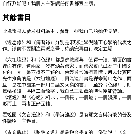
自行判斷吧！我個人主張讀任何書都宜全讀。
其餘書目
此處還是以參考材料為主，參雜一些我自己的拙劣見解。
《近思錄》和《傳習錄》分別是宋明理學與陸王心學的代表之
作。讀前不要關注兩派之爭，待讀完再自行決定立場。
《六祖壇經》和《心經》都是佛教經典，值得一讀。前面的書
裡面有儒、道兩家，沒有涵蓋佛家，而佛家實已成為了中國文
化的一支，是不得不了解的。佛經通常晦澀難懂，所以錢賓四
先生推薦的是《六祖壇經》，因為這部書是禪宗開山之作，而
且「是在中國第一部用白話文來寫的書」。至於《心經》，則
篇幅極短，區區二百餘字，我自己三四歲的時候便能背誦。
《壇經》與《心經》相比，一個長，一個短；一個淺顯，一個
形而上，兩者正好互補。
瞿蛻園《文言淺說》和《學詩淺說》是有關文言與詩歌的普及
性讀物，宜過目。
《古文觀止》《昭明文選》是最適合學文的。俗語說「《文