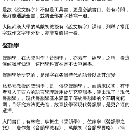
是故《說文解字》不但是工具書，更是必讀書目。若有時間，
最好能通讀全書，並將全部篆字抄寫一遍。
大陸武漢大學的萬獻初教授有《說文解字》課程，列舉了常用
字並作文字學分析，亦非常值得一看。
聲韻學
聲韻學，在大陸叫作「音韻學」，亦素有「絕學」之稱。看這
個綽號就知道，這門學科實在是不太容易學。
聲韻學所研究的，是漢字在各個時代的語音以及其演變。
私塾裡教授的聲韻學，是「傳統聲韻學」。而清末民初，有學
者引入了西方的語言學理論用於研究聲韻學，便出現了「現代
聲韻學」。現代聲韻學基本涵蓋了傳統聲韻學的全部研究範
圍，且研究方法更先進；故直接學習現代聲韻學，是更合適的
選擇。
入門書目，有林燾、耿振生《聲韻學》、竺家寧《聲韻學之
旅》、唐作藩《音韻學教程》、萬獻初《音韻學要略》（簡