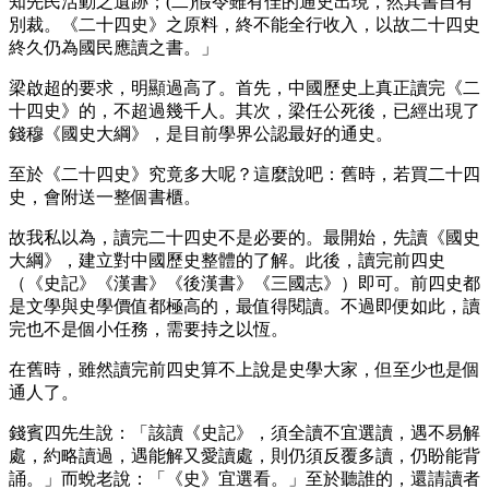
知先民活動之遺跡；(二)假令雖有佳的通史出現，然其書自有
別裁。《二十四史》之原料，終不能全行收入，以故二十四史
終久仍為國民應讀之書。」
梁啟超的要求，明顯過高了。首先，中國歷史上真正讀完《二
十四史》的，不超過幾千人。其次，梁任公死後，已經出現了
錢穆《國史大綱》，是目前學界公認最好的通史。
至於《二十四史》究竟多大呢？這麼說吧：舊時，若買二十四
史，會附送一整個書櫃。
故我私以為，讀完二十四史不是必要的。最開始，先讀《國史
大綱》，建立對中國歷史整體的了解。此後，讀完前四史
（《史記》《漢書》《後漢書》《三國志》）即可。前四史都
是文學與史學價值都極高的，最值得閱讀。不過即便如此，讀
完也不是個小任務，需要持之以恆。
在舊時，雖然讀完前四史算不上說是史學大家，但至少也是個
通人了。
錢賓四先生說：「該讀《史記》，須全讀不宜選讀，遇不易解
處，約略讀過，遇能解又愛讀處，則仍須反覆多讀，仍盼能背
誦。」而蛻老說：「《史》宜選看。」至於聽誰的，還請讀者