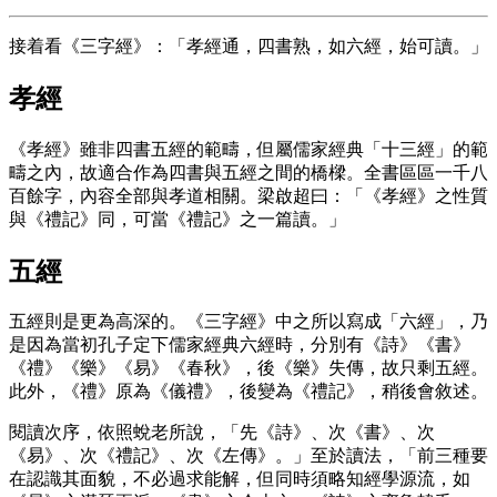
接着看《三字經》：「孝經通，四書熟，如六經，始可讀。」
孝經
《孝經》雖非四書五經的範疇，但屬儒家經典「十三經」的範
疇之內，故適合作為四書與五經之間的橋樑。全書區區一千八
百餘字，內容全部與孝道相關。梁啟超曰：「《孝經》之性質
與《禮記》同，可當《禮記》之一篇讀。」
五經
五經則是更為高深的。《三字經》中之所以寫成「六經」，乃
是因為當初孔子定下儒家經典六經時，分別有《詩》《書》
《禮》《樂》《易》《春秋》，後《樂》失傳，故只剩五經。
此外，《禮》原為《儀禮》，後變為《禮記》，稍後會敘述。
閱讀次序，依照蛻老所說，「先《詩》、次《書》、次
《易》、次《禮記》、次《左傳》。」至於讀法，「前三種要
在認識其面貌，不必過求能解，但同時須略知經學源流，如