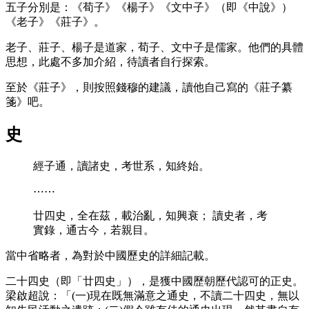
五子分別是：《荀子》《楊子》《文中子》（即《中說》）
《老子》《莊子》。
老子、莊子、楊子是道家，荀子、文中子是儒家。他們的具體
思想，此處不多加介紹，待讀者自行探索。
至於《莊子》，則按照錢穆的建議，讀他自己寫的《莊子纂
箋》吧。
史
經子通，讀諸史，考世系，知終始。
⋯⋯
廿四史，全在茲，載治亂，知興衰； 讀史者，考
實錄，通古今，若親目。
當中省略者，為對於中國歷史的詳細記載。
二十四史（即「廿四史」），是獲中國歷朝歷代認可的正史。
梁啟超說：「(一)現在既無滿意之通史，不讀二十四史，無以