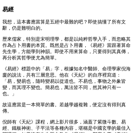
易經
我想，這本書應當算是五經中最難的吧？即使搞懂了所有文
辭，仍是難明白的。
歷來儒家，特別是宋明理學，都是以純粹哲學入手，而忽略其
作為占卜用書的本質。既然是占卜用書，《易經》當跟著算命
先生學，方能學到神韻。即使不用來算命，只要得到其真傳，
再分析其哲學便尤為簡單。
《易經》標題中的「易」字，根據知名中醫師、命理學家倪海
廈的說法，共有三層意思。他在《天紀》的自序裡寫道：
「易，變易也，隨時變易以從道也。不易也，事物之外象皆
變，而其理不變也。簡易也，萬法皆不同，然其神只有一
也。」
故這應當是一本簡單的書。若越學越複雜，便定沒有得到真
傳。
倪師有《天紀》課程，網上影片很多，涵蓋了紫微斗數、易
經、鐵板神術、子平法等各種內容，堪稱是中國玄學的最佳入