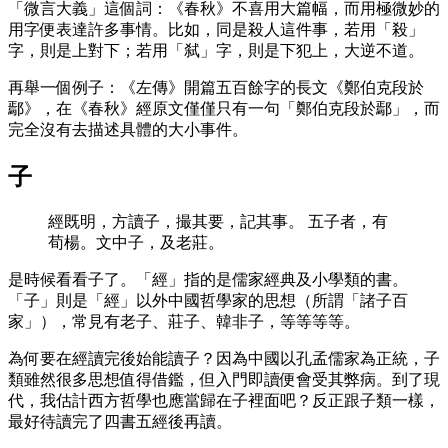
「微言大義」這個詞：《春秋》不喜用大篇幅，而用極微妙的
用字便表達許多事情。比如，同是殺人這件事，若用「殺」
字，則是上對下；若用「弑」字，則是下犯上，大逆不道。
再舉一個例子：《左傳》開篇五百餘字的長文《鄭伯克段於
鄢》，在《春秋》經原文僅僅只有一句「鄭伯克段於鄢」，而
完全沒有去描述具體的大小事件。
子
經既明，方讀子，撮其要，記其事。 五子者，有
荀楊。文中子，及老莊。
是時候看看子了。「經」指的是儒家經典及小學類的書。
「子」則是「經」以外中國哲學家的思想（所謂「諸子百
家」），常見有老子、莊子、韓非子，等等等等。
為何要在經讀完後始能讀子？因為中國以孔孟儒家為正統，子
類雖然很多思想值得借鑑，但入門即讀便會受其弊病。到了現
代，我估計西方哲學也應當歸在子裡面吧？反正跟子類一樣，
最好待讀完了四書五經後再讀。