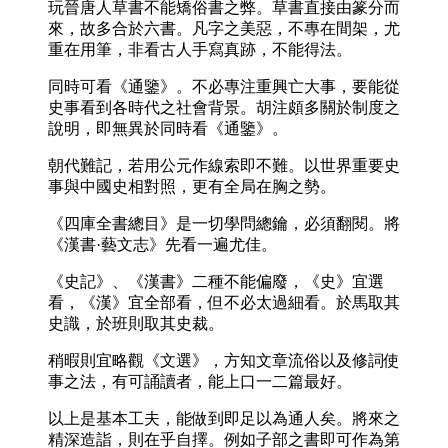
玩晉唐人草書不能矯俗書之弊。草書直接由篆分而
來，故多合於六書。凡字之美惡，不專在間架，尤
重在用筆，非看古人手寫真跡，不能得法。
同時可看《通鑒》。不必專注重興亡大事，要能從
史事看到各時代之社會背景。胡注頗多關於制度之
說明，即無異於同時看《通鑒》。
朝代難記，若用公元作線索即不難。以世界重要史
事與中國史相對照，更有全局在胸之勢。
《四庫全書總目》是一切學問總鑰，必須翻閱。將
《漢書·藝文志》先看一遍尤佳。
《史記》、《漢書》二種不能偏廢，《史》宜選
看，《漢》宜全部看，但不必太過細看。於馬取其
史識，於班則取其史裁。
稍暇則宜略觀《文選》，方知文章流俗以及修詞使
事之法，有可誦讀者，能上口一二篇最好。
以上是基本工夫，能做到即足以為通人矣。將來之
精深造詣，則在乎自擇。例如子部之書即可作為第