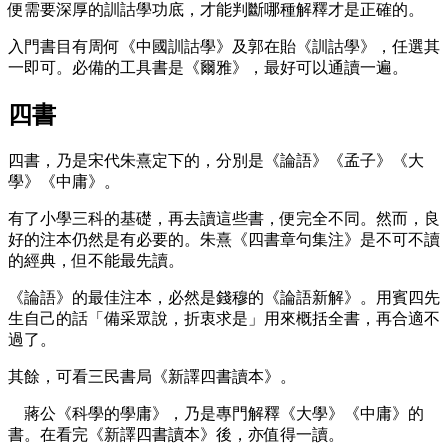
便需要深厚的訓詁學功底，才能判斷哪種解釋才是正確的。
入門書目有周何《中國訓詁學》及郭在貽《訓詁學》，任選其
一即可。必備的工具書是《爾雅》，最好可以通讀一遍。
四書
四書，乃是宋代朱熹定下的，分別是《論語》《孟子》《大
學》《中庸》。
有了小學三科的基礎，再去讀這些書，便完全不同。然而，良
好的注本仍然是有必要的。朱熹《四書章句集注》是不可不讀
的經典，但不能最先讀。
《論語》的最佳注本，必然是錢穆的《論語新解》。用賓四先
生自己的話「備采眾說，折衷求是」用來概括全書，再合適不
過了。
其餘，可看三民書局《新譯四書讀本》。
蔣公《科學的學庸》，乃是專門解釋《大學》《中庸》的
書。在看完《新譯四書讀本》後，亦值得一讀。