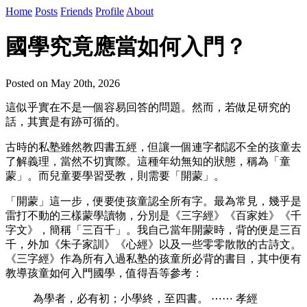
Home
Posts
Friends
Profile
About
國學究竟應當如何入門？
Posted on May 20th, 2026
這似乎實在不是一個容易回答的問題。然而，若做足研究的
話，其實是有跡可循的。
古時的私塾雖然教四書五經，但讓一個連字都認不全的孩童去
了解義理，當然不切實際。這種年幼無知的狀態，稱為「童
蒙」。而兒童要學習受教，則需要「開蒙」。
「開蒙」這一步，便要使孩童認全所有字。最為常見，幾乎是
雷打不動的三樣蒙學讀物，分別是《三字經》《百家姓》《千
字文》，簡稱「三百千」。我自己當年開蒙時，背的便是三百
千，外加《朱子家訓》《心經》以及一些零零散散的古詩文。
《三字經》作為所有入過私塾的孩童所必背的書目，其中便有
教導孩童如何入門國學，值得吾等參考：
為學者，必有初；小學終，至四書。 ⋯⋯ 孝經