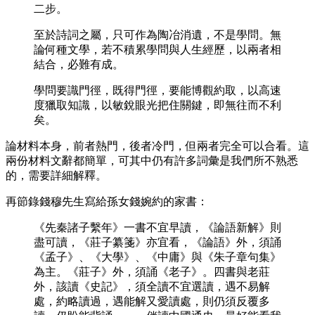
二步。
至於詩詞之屬，只可作為陶冶消遺，不是學問。無
論何種文學，若不積累學問與人生經歷，以兩者相
結合，必難有成。
學問要識門徑，既得門徑，要能博觀約取，以高速
度獵取知識，以敏銳眼光把住關鍵，即無往而不利
矣。
論材料本身，前者熱門，後者冷門，但兩者完全可以合看。這
兩份材料文辭都簡單，可其中仍有許多詞彙是我們所不熟悉
的，需要詳細解釋。
再節錄錢穆先生寫給孫女錢婉約的家書：
《先秦諸子繫年》一書不宜早讀，《論語新解》則
盡可讀，《莊子纂箋》亦宜看，《論語》外，須誦
《孟子》、《大學》、《中庸》與《朱子章句集》
為主。《莊子》外，須誦《老子》。四書與老莊
外，該讀《史記》，須全讀不宜選讀，遇不易解
處，約略讀過，遇能解又愛讀處，則仍須反覆多