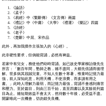
《論語》
《孟子》
《易經》中《繫辭傳》《文言傳》兩篇
《禮記》中《中庸》《大學》《禮運》《樂記》四篇
《詩經》
《老子》
《楚辭》中屈、宋作品
此外，再加我擅作主張加入的《心經》。
此非硬性要求，但倘能背誦，必然有裨益。
若家中有兒女，務使他們幼時背誦。如已故史學家柳詒徵先生
所言：「數百年間，塾師之教，雖不盡同，大都先倍誦而後理
解。世多病其戕賊兒童。不知人生數十寒暑，惟童時記憶力最
強，前人深知此意，利用天機，不使浪費，而多讀有用之
書。」此時人理解力最弱，而記憶力最強，背誦不會感到痛苦
和壓力。至於篇目，則由三百千始，直至四書以及其餘前列篇
目為止。雖短期效益不會太大，然待數十年後，必受益不盡。
開蒙唯此一次機會，切勿錯失良機。