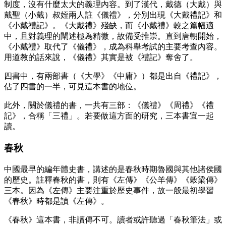
制度，沒有什麼太大的義理內容。到了漢代，戴德（大戴）與
戴聖（小戴）叔姪兩人註《儀禮》，分別出現《大戴禮記》和
《小戴禮記》。《大戴禮》殘缺，而《小戴禮》較之篇幅適
中，且對義理的闡述極為精微，故備受推崇。直到唐朝開始，
《小戴禮》取代了《儀禮》，成為科舉考試的主要考查內容。
用道教的話來說，《儀禮》其實是被《禮記》奪舍了。
四書中，有兩部書（《大學》《中庸》）都是出自《禮記》，
佔了四書的一半，可見這本書的地位。
此外，關於儀禮的書，一共有三部：《儀禮》《周禮》《禮
記》，合稱「三禮」。若要做這方面的研究，三本書宜一起
讀。
春秋
中國最早的編年體史書，講述的是春秋時期魯國與其他諸侯國
的歷史。註釋春秋的書，則有《左傳》《公羊傳》《穀梁傳》
三本。因為《左傳》主要注重於歷史事件，故一般最初學習
《春秋》時都是讀《左傳》。
《春秋》這本書，非讀傳不可。讀者或許聽過「春秋筆法」或