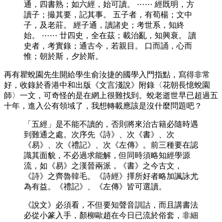
通，四書熟；如六經，始可讀。 ⋯⋯ 經既明，方
讀子；撮其要，記其事。 五子者，有荀楊；文中
子，及老莊。 經子通，讀諸史；考世系，知終
始。 ⋯⋯ 廿四史，全在茲；載治亂，知興衰。 讀
史者，考實錄；通古今，若親目。 口而誦，心而
惟；朝於斯，夕於斯。
再有瞿蛻園先生開給學生俞汝捷的國學入門指點，寫得非常
好，收錄於香港中和出版《文言淺說》附錄〈花朝長憶蛻園
師〉一文，可奇怪的是在網上很難找到。蛻老逝世早已超過五
十年，進入公有領域了，我想轉載應該是沒什麼問題吧？
「五經」是不能不讀的，否則將來治古籍必隨時遇
到難通之處。次序先《詩》、次《書》、次
《易》、次《禮記》、次《左傳》。前三種要在認
識其面貌，不必過求能解，但同時須略知經學源
流，如《易》之漢晉兩派，《書》之今古文，
《詩》之齊魯韓毛。《詩經》擇所好者略加諷詠尤
為有益。《禮記》、《左傳》皆可選讀。
《說文》必須看，不但要知聲音訓詁，而且講書法
必從小篆入手，顏柳歐趙在今日已流於俗套，非細