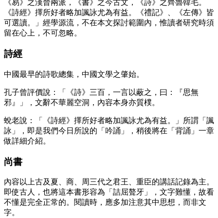
《易》之漢晉兩派，《書》之今古文，《詩》之齊魯韓毛。
《詩經》擇所好者略加諷詠尤為有益。《禮記》、《左傳》皆
可選讀。」經學源流，不在本文探討範圍內，惟讀者研究時須
留在心上，不可忽略。
詩經
中國最早的詩歌總集，中國文學之肇始。
孔子曾評價說：「《詩》三百，一言以蔽之，曰：『思無
邪』」，文辭不華麗空洞，內容本身亦質樸。
蛻老說：「《詩經》擇所好者略加諷詠尤為有益。」所謂「諷
詠」，即是我們今日所說的「吟誦」，稍後將在「背誦」一章
做詳細介紹。
尚書
內容以上古及夏、商、周三代之君王、重臣的講話記錄為主。
即使古人，也將這本書形容為「詰屈聱牙」，文字難懂，故看
不懂是完全正常的。閱讀時，應多加注意其中思想，而非文
字。