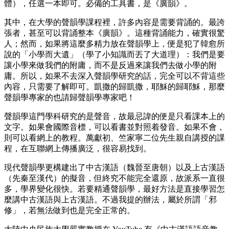
體），任選一本即可。必備的工具書，是《廣韻》。
其中，在大學的聲韻學課程裡，許多內容是需要背誦的。最誇
張者，甚至可以背誦整本《廣韻》。這種背誦能力，確實很驚
人；然而，如果將這麼多精力放在聲韻學上，便是犯了韓愈所
說的「小學而大遺」（學了小知識而丟了大道理）：我們是要
讓小學來做我們的附庸，而不是反過來讓我們去做小學的附
庸。所以，如果不去深入聲韻學研究的話，完全可以不背這些
內容，只需要了解即可。凱撒的歸凱撒，耶穌的歸耶穌，那麼
聲韻學專家的也請歸聲韻學專家吧！
聲韻學這門學科研究的是聲音，故最忌諱的便是只看課本上的
文字。如果會國際音標，可以看書並對照着發音。如果不會，
則可以看網上的教程。萬獻初、竺家寧二位先生親自講授的課
程，在互聯網上傳播廣泛，很容易找到。
現代聲韻學更構建出了中古漢語（魏晉至唐朝）以及上古漢語
（先秦至漢代）的擬音，但終究不能完全還原，故派系一直很
多，學界變化很快。若要精通聲韻學，最好方法是直接學習怎
麼講中古漢語與上古漢語。不過我提的辦法，屬於所謂「邪
修」，若無法做到也是完全正常的。