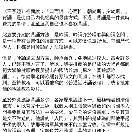
《三字經》裡面說：「口而誦，心而惟；朝於斯，夕於斯。」
背誦，是使自己內化經典的最佳方式。不過，背誦是一件費時
費力的事情，甚至連我自己也不喜歡背誦。
此處要介紹的背誦方法，是吟誦。吟誦介於唱歌與朗誦之間，
是一種帶有音樂性的讀書方式，可以方便快速記憶。中國歷代
學人，也都是用吟誦的方法讀經書。
但是，吟誦過去因方言、師承而異，各地區別較大。當今許多
人，已經不識方言了。所以，我要推薦的是已故的大陸首都師
範大學徐健順教授所提出的國語吟誦（原名「普通話吟
誦」）。徐健順老師吟誦各類詩文的音頻，在網上都可以找
到。至於教程，可以看他寫的《普通話吟誦教程》，或者搜索
他的吟誦教程影片。
至於究竟應該背誦多少，各家歷來說法不一。最極端者如清儒
戴震，可以背完十三經。我個人則主張依照梁啟超的《國學入
門書要目及其讀法》中的要求。梁任公的這份書單，本身其實
是文不對題的。他說的「入門」，其實指的是成為能跟他平起
平坐的學人，故那份書單其實並不能全盤皆收。但當中所規定
的背誦篇目合理，字數也並不誇張，具體篇目如下：