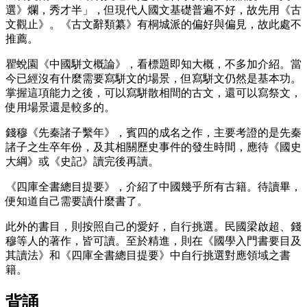
選》爛，秀才半」，但現代人國文基礎普遍不好，故先用《古
文觀止》。《古文辭類纂》有桐城派的偏好與偏見，故此處不
推薦。
瞿蛻園《中國駢文概論》，看標題即知大概，不多加介紹。當
今已經沒有什麼需要寫駢文的場景，但寫駢文仍然是基本功。
掌握這項能力之後，可以寫駢散相間的古文，還可以寫祭文，
使用場景還是較多的。
錢穆《先秦諸子繫年》，賓四的成名之作，主要考證的是先秦
諸子之生卒年份，及其相關歷史事件的發生時間，應待《國史
大綱》或《史記》讀完後再讀。
《四庫全書總目提要》，介紹了中國幾乎所有古籍。待讀畢，
便知道自己需要讀什麼書了。
此外的書目，則按照自己的愛好，自行挑選。民國梁啟超、錢
穆等人的著作，皆可讀。至於精進，則在《國學入門書要目及
其讀法》和《四庫全書總目提要》中自行挑選對應領域之書
籍。
背誦