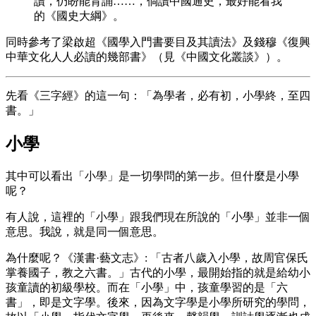
讀，仍盼能背誦……，倘讀中國通史，最好能看我
的《國史大綱》。
同時參考了梁啟超《國學入門書要目及其讀法》及錢穆《復興
中華文化人人必讀的幾部書》（見《中國文化叢談》）。
先看《三字經》的這一句：「為學者，必有初，小學終，至四
書。」
小學
其中可以看出「小學」是一切學問的第一步。但什麼是小學
呢？
有人說，這裡的「小學」跟我們現在所說的「小學」並非一個
意思。我說，就是同一個意思。
為什麼呢？《漢書·藝文志》: 「古者八歲入小學，故周官保氏
掌養國子，教之六書。」古代的小學，最開始指的就是給幼小
孩童讀的初級學校。而在「小學」中，孩童學習的是「六
書」，即是文字學。後來，因為文字學是小學所研究的學問，