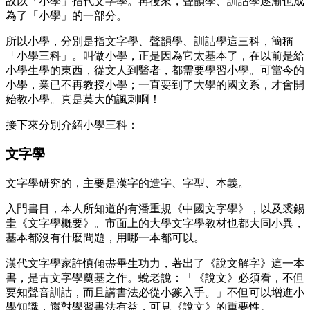
故以「小學」指代文字學。再後來，聲韻學、訓詁學逐漸也成
為了「小學」的一部分。
所以小學，分別是指文字學、聲韻學、訓詁學這三科，簡稱
「小學三科」。叫做小學，正是因為它太基本了，在以前是給
小學生學的東西，從文人到醫者，都需要學習小學。可當今的
小學，業已不再教授小學；一直要到了大學的國文系，才會開
始教小學。真是莫大的諷刺啊！
接下來分別介紹小學三科：
文字學
文字學研究的，主要是漢字的造字、字型、本義。
入門書目，本人所知道的有潘重規《中國文字學》，以及裘錫
圭《文字學概要》。市面上的大學文字學教材也都大同小異，
基本都沒有什麼問題，用哪一本都可以。
漢代文字學家許慎傾盡畢生功力，著出了《說文解字》這一本
書，是古文字學奠基之作。蛻老說：「《說文》必須看，不但
要知聲音訓詁，而且講書法必從小篆入手。」不但可以增進小
學知識，還對學習書法有益，可見《說文》的重要性。