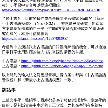
大陸中央民族大學嚴實教授在 YouTube 有《中古漢語語音教
程》，學習中古音可以從這裡開始。
https://www.youtube.com/playlist?list=PL3D56C369F16E43D0
至於上古音，目前的最佳成果是民間語言學家 Nulll 的《新最
小上古漢語模型》（Neo-OCM）。雖然是民間研究，但這套
方案是基於權威的白一平–沙加爾方案融合其他較新的學術研
究而成的，本身可信度很高。
https://zhuanlan.zhihu.com/p/12987993957
考慮到中古漢語跟上古漢語的口語難有練習的機會，可以通過
日常打字使用對應的輸入法以鞏固對讀音的掌握。
中古漢語：
https://github.com/biopolyhedron/rime-middle-chinese
上古漢語：
https://github.com/Kinboise/dangq-kaaq-suum-preeng
以上所列的輸入法之對應擬音和拼音方案，都與《中古漢語語
音教程》和《新最小上古漢語模型》一致。
訓詁學
上述文字學、聲韻學，最終都是為了服務於訓詁學。訓詁學的
目的，是判斷古書中字詞的真正含義。尤其在字詞有多義時，